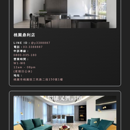
桃園鼎利店
LINE ID：
@y3388887
電話：
03-3388887
申訴專線：
0800-035-180
營業時間：
W1-W6
12am - 08pm
(星期日公休)
地址：
桃園市桃園區三民路二段150號1樓