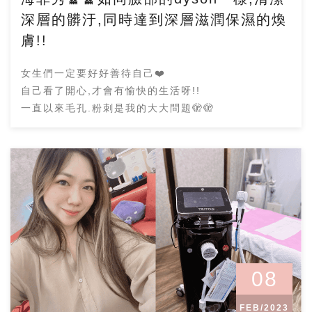
深層的髒汙,同時達到深層滋潤保濕的煥
膚!!
女生們一定要好好善待自己❤️
自己看了開心,才會有愉快的生活呀!!
一直以來毛孔.粉刺是我的大大問題🫣🫣
08
FEB/2023