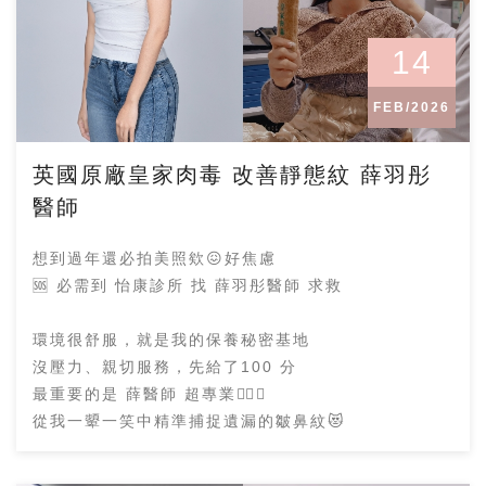
14
FEB/2026
英國原廠皇家肉毒 改善靜態紋 薛羽彤
醫師
想到過年還必拍美照欸😖好焦慮
🆘 必需到 怡康診所 找 薛羽彤醫師 求救
環境很舒服，就是我的保養秘密基地
沒壓力、親切服務，先給了100 分
最重要的是 薛醫師 超專業👍🏻💯
從我一顰一笑中精準捕捉遺漏的皺鼻紋😻