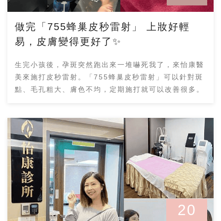
做完「755蜂巢皮秒雷射」 上妝好輕
易，皮膚變得更好了✨
生完小孩後，孕斑突然跑出來一堆嚇死我了，來怡康醫
美來施打皮秒雷射。「755蜂巢皮秒雷射」可以針對斑
點、毛孔粗大、膚色不均，定期施打就可以改善很多。
20