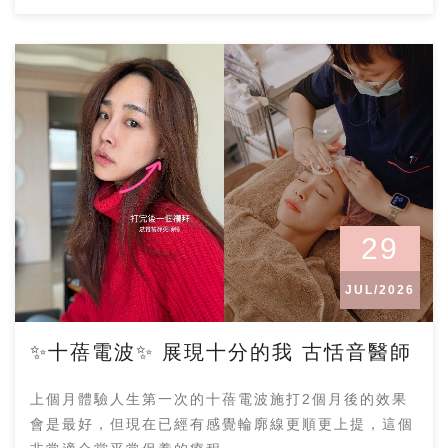
29
JUL/2026
✨十蓓電波✨ 展現十分的我 古恬音醫師
上個月體驗人生第一次的十蓓電波施打2個月後的效果
會是最好，但現在已經有感覺輪廓線更順更上提，這個