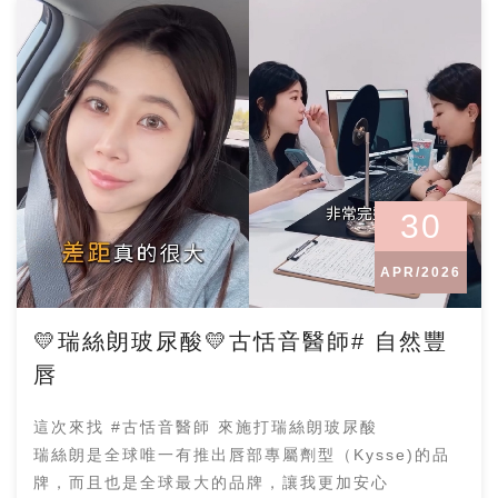
30
APR/2026
💛瑞絲朗玻尿酸💛古恬音醫師# 自然豐
唇
這次來找 #古恬音醫師 來施打瑞絲朗玻尿酸
瑞絲朗是全球唯一有推出唇部專屬劑型（Kysse)的品
牌，而且也是全球最大的品牌，讓我更加安心