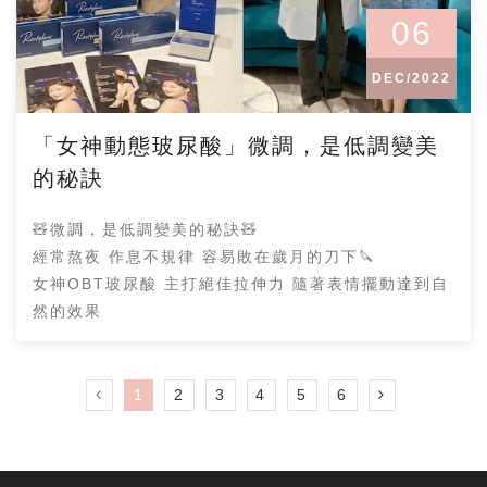
06
DEC/2022
「女神動態玻尿酸」微調，是低調變美
的秘訣
🧸微調，是低調變美的秘訣🧸
經常熬夜 作息不規律 容易敗在歲月的刀下🔪
女神OBT玻尿酸 主打絕佳拉伸力 隨著表情擺動達到自
然的效果
1
2
3
4
5
6