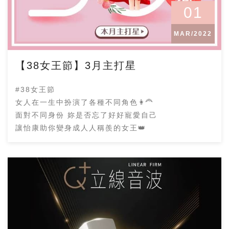
01
MAR/2022
【38女王節】3月主打星
#38女王節
女人在一生中扮演了各種不同角色👩‍🦰
面對不同身份 妳是否忘了好好寵愛自己
讓怡康助你變身成人人稱羨的女王👑