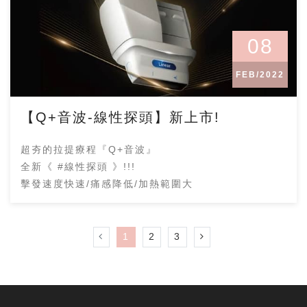
08
FEB/2022
【Q+音波-線性探頭】新上市!
超夯的拉提療程『Q+音波』
全新《 #線性探頭 》!!!
擊發速度快速/痛感降低/加熱範圍大
1
2
3