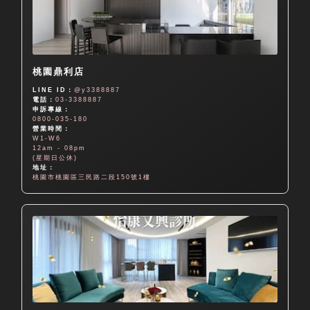
桃園鼎利店
LINE ID：
@y3388887
電話：
03-3388887
申訴專線：
0800-035-180
營業時間：
W1-W6
12am - 08pm
(星期日公休)
地址：
桃園市桃園區三民路二段150號1樓