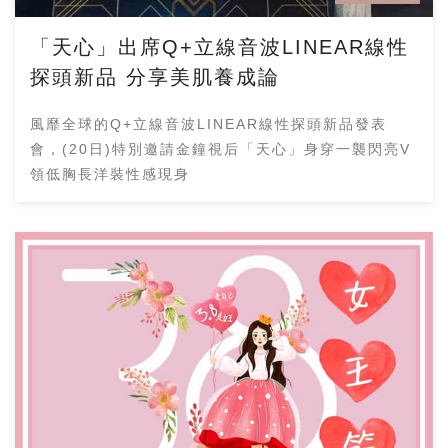
「天心」出席Q+立線音波LINEAR線性
探頭新品 分享美肌養成論
風靡全球的Q+立線音波LINEAR線性探頭新品發表
會，(20日)特別邀請金鐘視后「天心」身穿一襲閃亮V
領低胸長洋裝性感現身