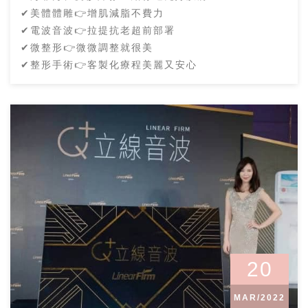
✔美體體雕👉增肌減脂不費力
✔電波音波👉拉提抗老超前部署
✔微整形👉微微調整就很美
✔整形手術👉客製化療程美麗又安心
20
MAR/2022