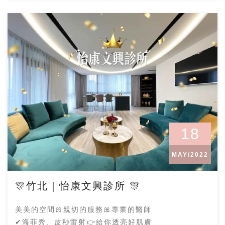
18
MAY/2022
🎊竹北｜怡康文興診所 🎊
美美的空間🎀親切的服務🎀專業的醫師
✔海菲秀、皮秒雷射👉給你透亮好肌膚