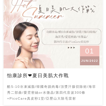
01
JUN/2022
怡康診所❤夏日美肌大作戰
酷S-10冷凍減脂/韓國奇蹟肉毒/頂漿汗腺切除術/海菲
秀二部曲/愛霓密絲or水微晶/第四代音波300條
+PicoCare真皮秒1堂/亞歷山大除毛雷射